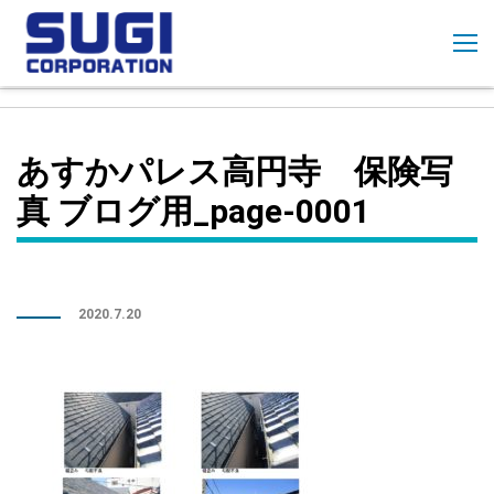
コ
ン
テ
ン
ツ
に
あすかパレス高円寺 保険写
ス
キ
真 ブログ用_page-0001
ッ
プ
2020.7.20