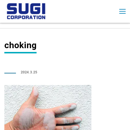
コ
ン
テ
ン
ツ
に
choking
ス
キ
ッ
プ
2024.3.25