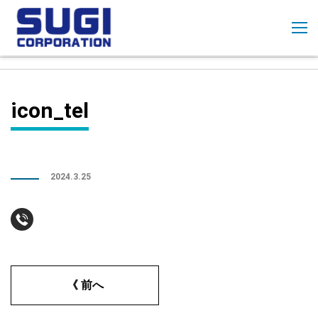
コ
ン
テ
ン
ツ
に
icon_tel
ス
キ
ッ
プ
2024.3.25
《 前へ