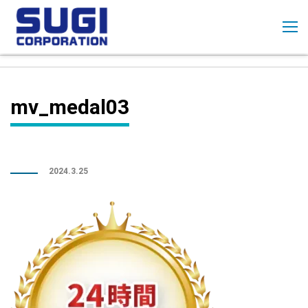
コ
ン
テ
ン
ツ
に
mv_medal03
ス
キ
ッ
プ
2024.3.25