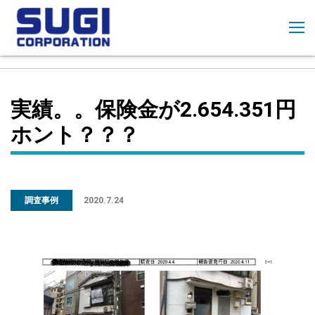
コ
ン
テ
ン
ツ
に
実績。。保険金が2.654.351円
ス
キ
ホント？？？
ッ
プ
調査事例
2020.7.24