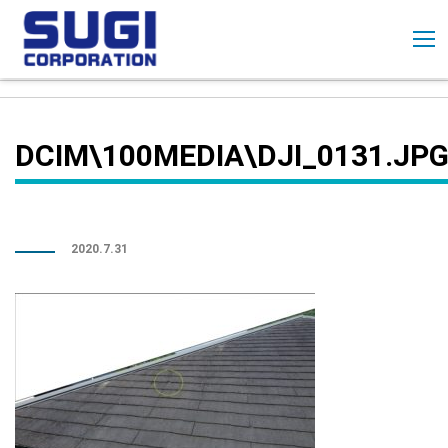
コ
ン
テ
ン
ツ
に
DCIM\100MEDIA\DJI_0131.JP
ス
キ
ッ
プ
2020.7.31