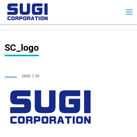
コ
ン
テ
ン
ツ
に
SC_logo
ス
キ
ッ
プ
2020.7.29