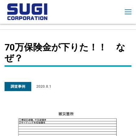
コ
ン
テ
ン
ツ
に
70万保険金が下りた！！ な
ス
キ
ぜ？
ッ
プ
調査事例
2020.8.1