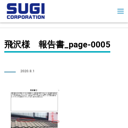
コ
ン
テ
ン
ツ
に
飛沢様 報告書_page-0005
ス
キ
ッ
プ
2020.8.1