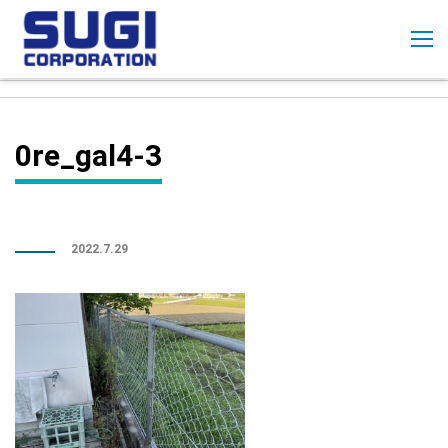
コ
ン
テ
ン
ツ
に
0re_gal4-3
ス
キ
ッ
プ
2022.7.29