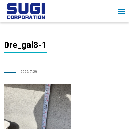
コ
ン
テ
ン
ツ
に
0re_gal8-1
ス
キ
ッ
プ
2022.7.29