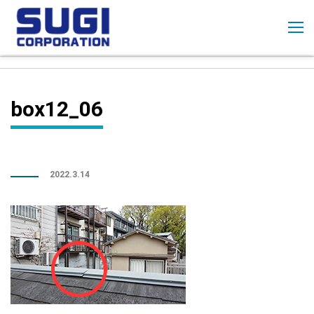
コ
ン
テ
ン
ツ
に
box12_06
ス
キ
ッ
プ
2022.3.14