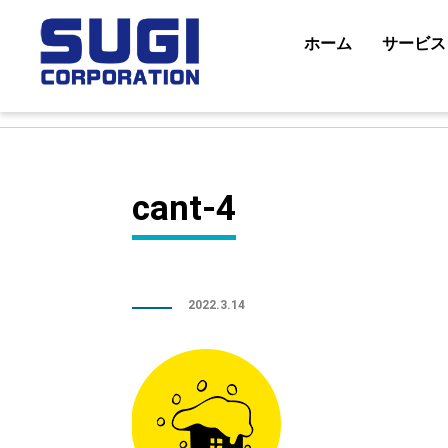
コ
ン
ホーム
サービス
テ
ン
ツ
に
ス
キ
cant-4
ッ
プ
2022.3.14