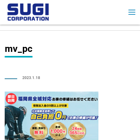
コ
ン
テ
ン
ツ
に
mv_pc
ス
キ
ッ
プ
2023.1.18