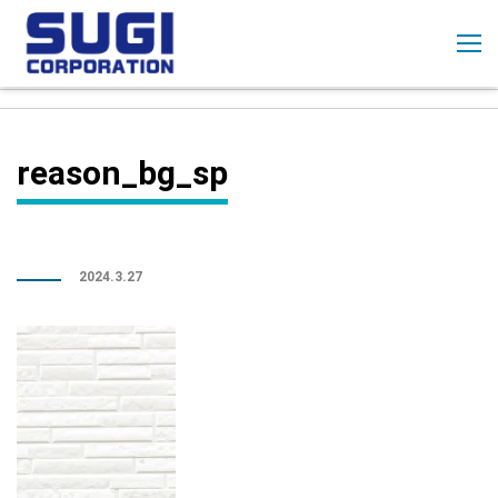
コ
ン
テ
ン
ツ
に
reason_bg_sp
ス
キ
ッ
プ
2024.3.27