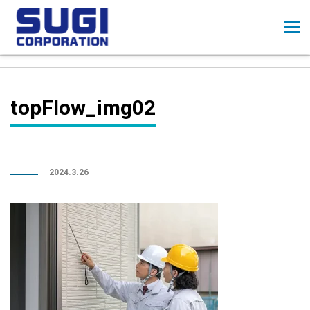
コ
ン
テ
ン
ツ
に
topFlow_img02
ス
キ
ッ
プ
2024.3.26