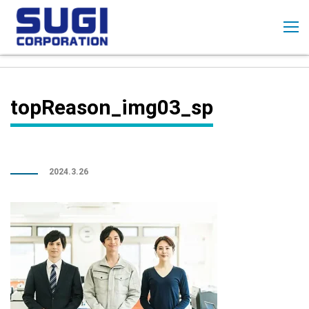
コ
ン
テ
ン
ツ
に
topReason_img03_sp
ス
キ
ッ
プ
2024.3.26